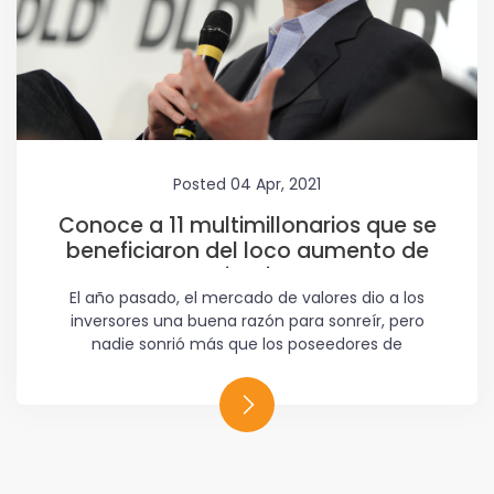
Posted 04 Apr, 2021
Conoce a 11 multimillonarios que se
beneficiaron del loco aumento de
Bitcoin
El año pasado, el mercado de valores dio a los
inversores una buena razón para sonreír, pero
nadie sonrió más que los poseedores de
criptomonedas. El valor total de todas las
monedas digitales supera el billón de dólares, un
aumento de cuatro veces respecto de los 250.000
millones de dólares de enero de 2020. En vista del
aumento, Forbes se propuso calcular la riqueza de
los inversores y empresarios más ricos en