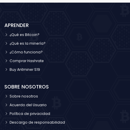
criptomonedas, no solo calculando el valor de sus
monedas digitales, sino también el valor de las
monedas digitales. Sus participaciones en
negocios relacionados y activos tradicionales. El
APRENDER
resultado: un récord de 11 multimillonarios.
¿Qué es Bitcoin?
¿Qué es la minería?
¿Cómo funciona?
Comprar Hashrate
Buy Antminer S19
SOBRE NOSOTROS
Sobre nosotros
Acuerdo del Usuario
Política de privacidad
Descargo de responsabilidad